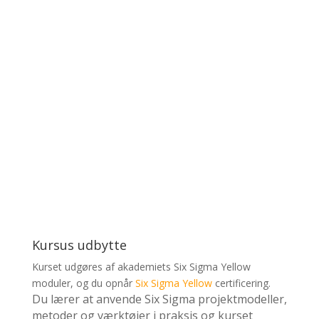
Kr 9.920
Kr 12.400 inkl. moms
Køb Online Kursus
Kursus udbytte
Kurset udgøres af akademiets Six Sigma Yellow
moduler, og du opnår
Six Sigma Yellow
certificering.
Du lærer at anvende Six Sigma projektmodeller,
metoder og værktøjer i praksis og kurset