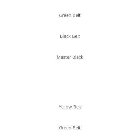
Green Belt
Black Belt
Master Black
Compass Åbne Lean Six
Sigma Kurser
Yellow Belt
Green Belt