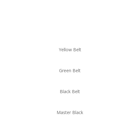
Compass Online Lean Six
Sigma Kurser
Yellow Belt
Green Belt
Black Belt
Master Black
Compass Åbne Lean Six
Sigma Kurser