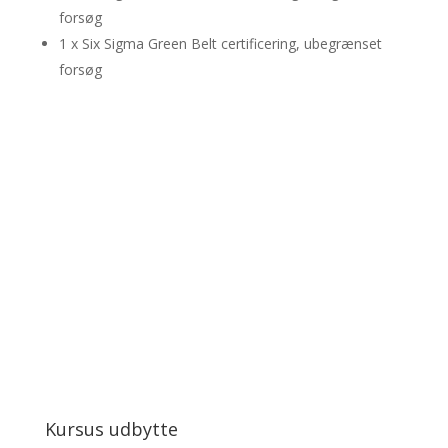
forsøg
1 x Six Sigma Green Belt certificering, ubegrænset
forsøg
Kr 18.240
Kr 22.800 inkl. moms
Køb Online Kursus
Kursus udbytte