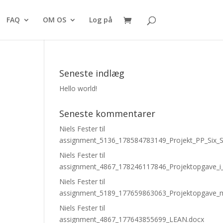
FAQ
OM OS
Log på
Seneste indlæg
Hello world!
Seneste kommentarer
Niels Fester
til
assignment_5136_178584783149_Projekt_PP_Six_S
Niels Fester
til
assignment_4867_178246117846_Projektopgave_i
Niels Fester
til
assignment_5189_177659863063_Projektopgave_
Niels Fester
til
assignment_4867_177643855699_LEAN.docx