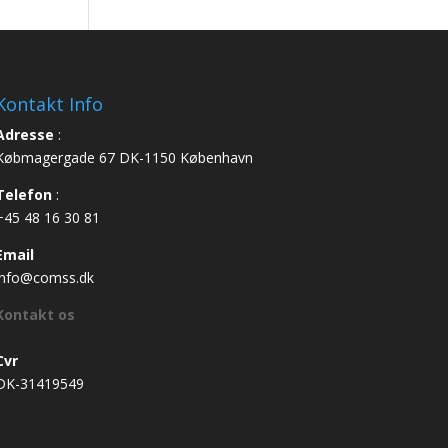
Kontakt Info
Adresse
:
Købmagergade 67 DK-1150 København
Telefon
:
+45 48 16 30 81
Email
info@comss.dk
Kontakt os
Cvr
DK-31419549