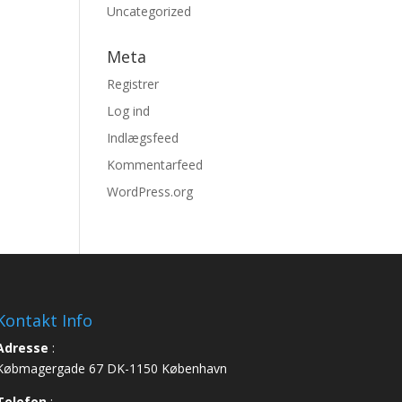
Uncategorized
Meta
Registrer
Log ind
Indlægsfeed
Kommentarfeed
WordPress.org
Kontakt Info
Adresse
:
Købmagergade 67 DK-1150 København
Telefon
: