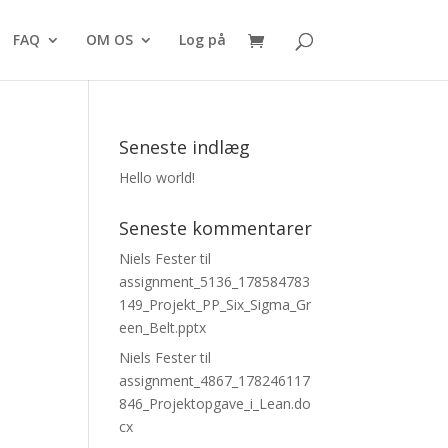
FAQ
OM OS
Log på
Seneste indlæg
Hello world!
Seneste kommentarer
Niels Fester
til
assignment_5136_178584783
149_Projekt_PP_Six_Sigma_Gr
een_Belt.pptx
Niels Fester
til
assignment_4867_178246117
846_Projektopgave_i_Lean.do
cx